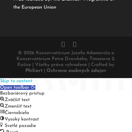
© 2026 Konzervatórium Jozefa Adamoviča a
Konzervatórium Petra Dvorského, Timonova 2,
Košice | Všetky práva vyhradené |
Crafted by
Philiart
|
Ochrana osobných údajov
Skip to content
Open toolbar
Bezbariérový prístup
Zväčšiť text
Zmenšiť text
Čiernobiela
Vysoký kontrast
Svetlé pozadie