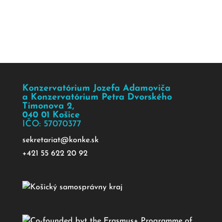
Konzervatórium Jozefa Adamoviča
a Konzervatórium Petra Dvorského
Timonova 2,
040 01 Košice
IČO: 57070377
sekretariat@konke.sk
+421 55 622 20 92