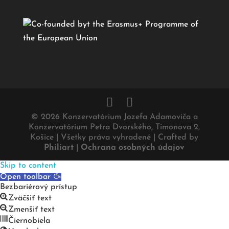
© 2026 Konzervatórium Jozefa Adamoviča a
Konzervatórium Petra Dvorského, Timonova 2,
Košice | Všetky práva vyhradené |
Crafted by
Philiart
|
Ochrana osobných údajov
Skip to content
Open toolbar
Bezbariérový prístup
Zväčšiť text
Zmenšiť text
Čiernobiela