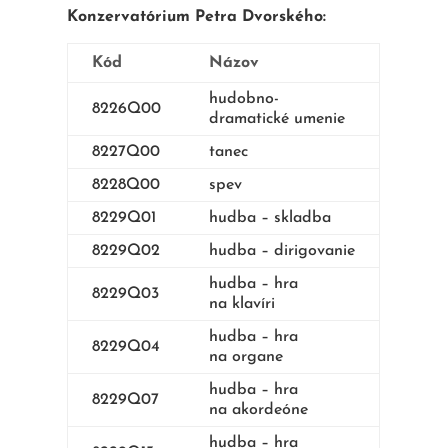
Konzervatórium Petra Dvorského:
Kód
Názov
hudobno-
8226Q00
dramatické umenie
8227Q00
tanec
8228Q00
spev
8229Q01
hudba – skladba
8229Q02
hudba – dirigovanie
hudba – hra
8229Q03
na klavíri
hudba – hra
8229Q04
na organe
hudba – hra
8229Q07
na akordeóne
hudba – hra