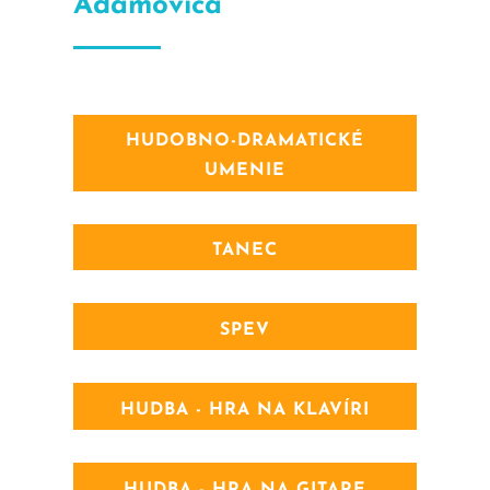
Adamoviča
HUDOBNO-DRAMATICKÉ
UMENIE
TANEC
SPEV
HUDBA - HRA NA KLAVÍRI
HUDBA - HRA NA GITARE