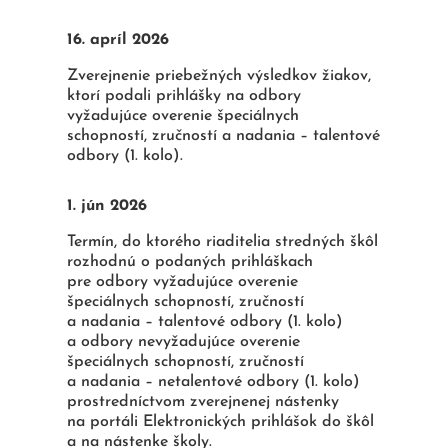
16. apríl 2026
Zverejnenie priebežných výsledkov žiakov,
ktorí podali prihlášky na odbory
vyžadujúce overenie špeciálnych
schopností, zručností a nadania – talentové
odbory (1. kolo).
1. jún 2026
Termín, do ktorého riaditelia stredných škôl
rozhodnú o podaných prihláškach
pre odbory vyžadujúce overenie
špeciálnych schopností, zručností
a nadania – talentové odbory (1. kolo)
a odbory nevyžadujúce overenie
špeciálnych schopností, zručností
a nadania – netalentové odbory (1. kolo)
prostredníctvom zverejnenej nástenky
na portáli Elektronických prihlášok do škôl
a na nástenke školy.