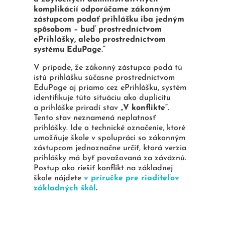
komplikácií odporúčame zákonným
zástupcom podať prihlášku iba jedným
spôsobom – buď prostredníctvom
ePrihlášky, alebo prostredníctvom
systému EduPage.“
V prípade, že zákonný zástupca podá tú
istú prihlášku súčasne prostredníctvom
EduPage aj priamo cez ePrihlášku, systém
identifikuje túto situáciu ako duplicitu
a prihláške priradí stav
„V konflikte“
.
Tento stav neznamená neplatnosť
prihlášky. Ide o technické označenie, ktoré
umožňuje škole v spolupráci so zákonným
zástupcom jednoznačne určiť, ktorá verzia
prihlášky má byť považovaná za záväznú.
Postup ako riešiť konflikt na základnej
škole nájdete
v príručke pre riaditeľov
základných škôl
.