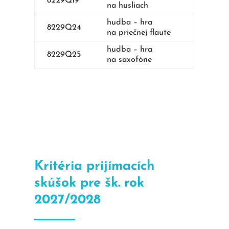
8229Q19
na husliach
hudba – hra
8229Q24
na priečnej flaute
hudba – hra
8229Q25
na saxofóne
Kritéria prijímacích
skúšok pre šk. rok
2027/2028