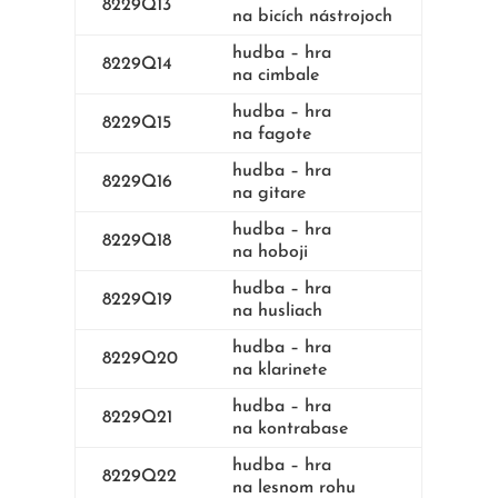
8229Q13
na bicích nástrojoch
hudba – hra
8229Q14
na cimbale
hudba – hra
8229Q15
na fagote
hudba – hra
8229Q16
na gitare
hudba – hra
8229Q18
na hoboji
hudba – hra
8229Q19
na husliach
hudba – hra
8229Q20
na klarinete
hudba – hra
8229Q21
na kontrabase
hudba – hra
8229Q22
na lesnom rohu