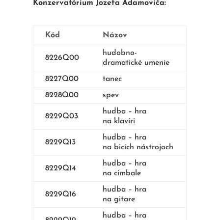
Konzervatórium Jozefa Adamoviča:
Kód
Názov
hudobno-
8226Q00
dramatické umenie
8227Q00
tanec
8228Q00
spev
hudba – hra
8229Q03
na klavíri
hudba – hra
8229Q13
na bicích nástrojoch
hudba – hra
8229Q14
na cimbale
hudba – hra
8229Q16
na gitare
hudba – hra