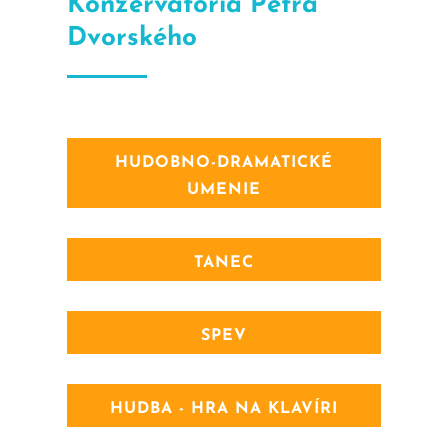
Konzervatória Petra
Dvorského
HUDOBNO-DRAMATICKÉ
UMENIE
TANEC
SPEV
HUDBA - HRA NA KLAVÍRI